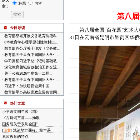
按文
标题
内容
章：
第八届
今日导读
第八届全国“百花园”艺术
·
教育部部署开展义务教育阶段科...
31
日在云南省昆明市呈贡区华侨
·
8本教育学心理学原创性教材出...
·
教育部办公厅关于印发《义务教...
·
教育部关于举办中国国际大学生...
·
学习贯彻习近平总书记对基础教...
·
深化教育领域腐败整治工作交流...
·
关于公布2026年度第十二届...
·
教育部关于举办中国国际大学生...
·
习近平：加快建设健康中国
·
教育部举办高校党政主要负责同...
热门文章
小学语文四年级《猫》
《古诗词三首——渔歌
国务院关于表彰全国“
[
论文
]
浅谈地方课程、校本课
素质教育的特点