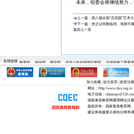
未来，组委会将继续努力，
上一篇：
第八届全国“百花园”艺术
下一篇：
持之以恒勤临池，笔耕不辍登
返回上一页
教育部
科技部
建设部
中华人民共和国监察部
全国高教工委素
友情链接
中国教育
加入收藏
|
设为首页
|
政策法
网址：Http://www.chce.org.cn
电子信箱：chinacqec@126.co
国家素质教育网通用网址注
版权所有：国家素质教育网、国家
建议将电脑显示屏的分辨率