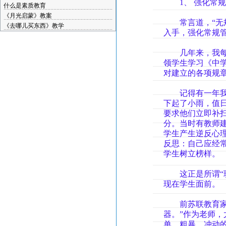
1、 强化常规
什么是素质教育
《月光启蒙》教案
常言道，“无规
《去哪儿买东西》教学
入手，强化常规管
几年来，我每接
领学生学习《中
对建立的各项规
记得有一年我接
下起了小雨，值
要求他们立即补
分。当时有教师
学生产生逆反心
反思：自己应经
学生树立榜样。
这正是所谓“班
现在学生面前。
前苏联教育家马
器。”作为老师
单、粗暴、冲动