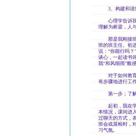
3、构建和谐集
心理学告诉我们
理解为桥梁，人
那是我刚接班主
班的班主任。初
说：“你能行吗
谈心，一起读书
我“和风细雨”般
对于如何教育学
有步骤地进行工
第一步；了解
起初，我在学生
本情况，课间进
过聊天的方式，
班会或晨检时，
习气氛。