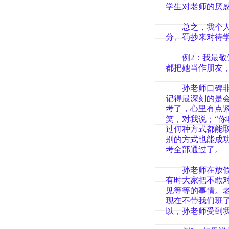
学生对老师的厌
总之，我个人认
分、罚抄来对待
例2：我最敬佩
都把她当作朋友
孙老师口碑非常
记得最深刻的是
考了，心里有点
笑，对我说；“
过何种方式都能
别的方式也能成
考全部通过了。
孙老师在放假的
有时大家把不敢
见等等的事情。
现在不带我们班
以，孙老师受到