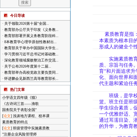
今日导读
·
关于领取2026第十届“全国...
·
教育部办公厅关于印发《义务教...
素质教育是指
·
教育部部署开展义务教育阶段科...
本素质为根本目
·
8本教育学心理学原创性教材出...
形成人的健全个
·
教育部关于举办中国国际大学生...
·
学习贯彻习近平总书记对基础教...
实施素质教育是
·
深化教育领域腐败整治工作交流...
质、宗旨与任务
·
关于公布2026年度第十二届...
育”和片面追求
·
教育部举办高校党政主要负责同...
化、面向世界和
·
怀进鹏会见新西兰高等教育部长...
代主题和紧迫任
热门文章
班级，是学校教
小学语文四年级《猫》
篮。班主任是班
《古诗词三首——渔歌
学生综合素质，
国务院关于表彰全国“
一个优雅舒适、
[
论文
]
浅谈地方课程、校本课
通过耳濡目染、
素质教育的特点
的升华，为教育
[
论文
]
班级管理中实施素质教
“注册企业风险管理师