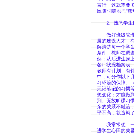
言行。这就需要
应随时随地把“慈
2、熟悉学生情
做好班级管理工
展的建设人才，
解清楚每一个学
条件。教师在调
然；从后进生身
各种状况档案表
教师有计划、有
中，可分作以下
习环境的保障。（
无记笔记的习惯
想变化；才能做
到、无故旷课习
亲的关系不融洽
平不高，就造就
我常常想，一个
进学生心田的关