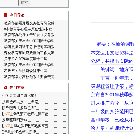
今日导读
·
教育部部署开展义务教育阶段科...
·
8本教育学心理学原创性教材出...
·
教育部办公厅关于印发《义务教...
·
教育部关于举办中国国际大学生...
摘要：在新的课程
·
学习贯彻习近平总书记对基础教...
本文运用文献资料法
·
深化教育领域腐败整治工作交流...
·
关于公布2026年度第十二届...
分析，并提出实际
·
教育部关于举办中国国际大学生...
关键词：地方课
·
习近平：加快建设健康中国
·
教育部举办高校党政主要负责同...
前言：近年来，尤
级课程管理政策，标
热门文章
京市自2001年秋
小学语文四年级《猫》
《古诗词三首——渔歌
进入推广阶段。从这
国务院关于表彰全国“
一年级的实验范围已
[
论文
]
浅谈地方课程、校本课
素质教育的特点
县和学校，已经从小
[
论文
]
班级管理中实施素质教
验方案〉的课程计划
“注册企业风险管理师