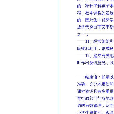
的，家长了解孩子素
程、校本课程的发展
的．因此集中优势学
成优势突出而又平衡
之一；
11、经常组织和
吸收和利用，形成良
12、建立有关地
时作出反馈意见，以
结束语：长期以来
准确、充分地反映和
课程资源具有多重属
育行政部门与各地政
源的有效管理，从而
小学生思想活、观念