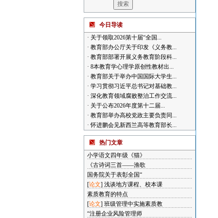
今日导读
·
关于领取2026第十届“全国...
·
教育部办公厅关于印发《义务教...
·
教育部部署开展义务教育阶段科...
·
8本教育学心理学原创性教材出...
·
教育部关于举办中国国际大学生...
·
学习贯彻习近平总书记对基础教...
·
深化教育领域腐败整治工作交流...
·
关于公布2026年度第十二届...
·
教育部举办高校党政主要负责同...
·
怀进鹏会见新西兰高等教育部长...
热门文章
小学语文四年级《猫》
《古诗词三首——渔歌
国务院关于表彰全国“
[
论文
]
浅谈地方课程、校本课
素质教育的特点
[
论文
]
班级管理中实施素质教
“注册企业风险管理师