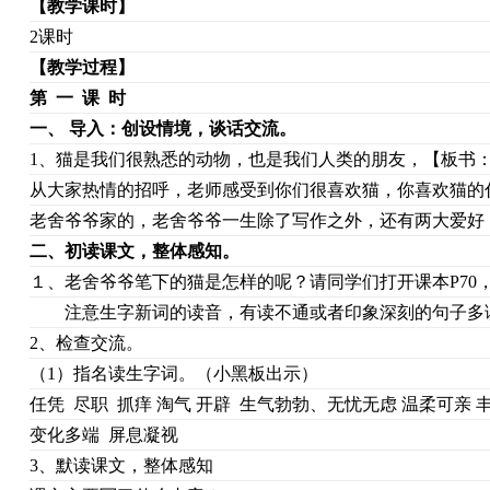
【
教学课时
】
2课时
【
教学过程
】
第
一
课
时
一、
导入：创设情境，谈话交流。
1、猫是我们很熟悉的动物，也是我们人类的朋友，【板书
从大家热情的招呼，老师感受到你们很喜欢猫，你喜欢猫的
老舍爷爷家的，老舍爷爷一生除了写作之外，还有两大爱好
二、初读课文，整体感知。
１、老舍爷爷笔下的猫是怎样的呢？请同学们打开课本P70
注意生字新词的读音，有读不通或者印象深刻的句子多
2、检查交流。
（1）指名读生字词。（小黑板出示）
任凭 尽职 抓痒 淘气 开辟 生气勃勃、无忧无虑 温柔可亲 
变化多端 屏息凝视
3、默读课文，整体感知