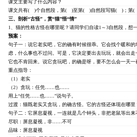
课文主要写了什么内容？
课文共有( )个自然段，第( )至第( )自然段写猫( )；第
三、
剖析“古怪”，赏“猫”悟“情”
1、猫的性格古怪在哪里呢？请同学们自读1～3自然段，想
预案：
句子一：说它老实吧，它的确有时候很乖。它会找个暖和的
虑，什么事也不过问。可是，它决定要出去玩玩，就会出走
它也不肯回来。说它贪玩吧，的确是呀，要不怎么会一天一
重点指导：
（1）老实
（2）贪玩：任凭……也……
用上“任凭……也……”说句子。
过渡：猫既老实又贪玩，的确古怪。它的古怪还体现在哪里
句子二：它屏息凝视，一连就是几个钟头，非把老鼠等出来
尽职：屏息凝视，非……不可
品味：屏息凝视