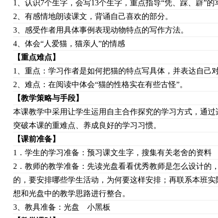
1、认识7个生字，会写13个生字，重点指导“凭、踩、辟”的
2、有感情地朗读课文，背诵自己喜欢的部分。
3、感受作者用具体事例表现动物特点的写作方法。
4、体会“人爱猫，猫亲人”的情感
【
重点难点
】
1、重点：学习作者是如何把猫的特点写具体，并表达自己
2、难点：在阅读中体会“猫的性格实在有些古怪”。
【
教学策略与手段
】
本课教学中采用让学生运用自主合作探究的学习方式，通过
突破本课的重难点、养成良好的学习习惯。
【
课前准备
】
1．学生的学习准备：预习课文生字，搜集有关老舍的资料
2．教师的教学准备：先读光盘看看优秀教师是怎么设计的
的，要安排哪些学生活动，为何要这样安排；再联系本班实
想和光盘中的教学思路进行整合。
3、教具准备：光盘 小黑板