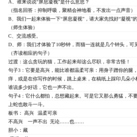
A、谁来说说“屏息凝视”是什么意思？
（指名回答：抑制呼吸，聚精会神地看，不发出一点声音）
B、我们一起来体验一下“屏息凝视”，请大家先找好“凝视”的
（师生体验）
C、交流感受。
D、师：我们才体验了10秒钟，而猫一连就是几个钟头，可
（齐读相应的句子）
过渡：这么贪玩的猫，工作起来却这么尽职，非常古怪！
句子3：它要是高兴，能比谁都温柔可亲：用身子蹭你的腿
痒，或是在你写作的时候，跳上桌来，在稿纸上踩印几朵小
谁说多少好话，它也一声不出。
句子4：它什么都怕，总想藏起来。可是它又那么勇猛，不
上蛇也敢斗一斗。
板书： 高兴 温柔可亲
不高兴 一声不出 无论……也……
胆小：藏