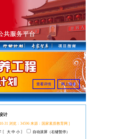
查看详情
网上报名
设计
-10-31 浏览：34596 来源：国家素质教育网 ]
 〖
大
中
小
〗
自动滚屏（右键暂停）