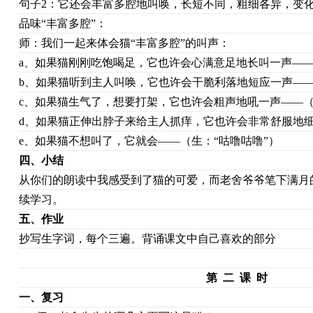
句子2：它还会丰富多腔地叫唤，长短不同，粗细各异，变
品味“丰富多腔”：
师：我们一起来体会猫“丰富多腔”的叫声：
a、如果猫刚刚吃饱喝足，它也许会心满意足地长叫一声——
b、如果猫听到主人叫唤，它也许会干脆利落地短应一声——
c、如果猫生气了，想要打架，它也许会粗声地吼一声——（
d、如果猫正伸出脖子来给主人抓痒，它也许会非常舒服地细
e、如果猫不想叫了，它就会——（生：“咕噜咕噜”）
四、小结
从你们的朗读中我感受到了猫的可爱，而老舍爷爷笔下满月
续学习。
五、作业
抄写生字词，每个三遍。背诵课文中自己喜欢的部分
第 二 课 时
一、复习