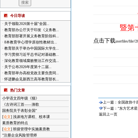
今日导读
·
关于领取2026第十届“全国...
暨第
·
教育部办公厅关于印发《义务教...
·
教育部部署开展义务教育阶段科...
点击下载
userfiles/file
·
8本教育学心理学原创性教材出...
·
教育部关于举办中国国际大学生...
·
学习贯彻习近平总书记对基础教...
·
深化教育领域腐败整治工作交流...
·
关于公布2026年度第十二届...
·
教育部举办高校党政主要负责同...
·
怀进鹏会见新西兰高等教育部长...
热门文章
小学语文四年级《猫》
上一篇：
全国政协十
《古诗词三首——渔歌
下一篇：
“东方艺术
国务院关于表彰全国“
返回上一页
[
论文
]
浅谈地方课程、校本课
素质教育的特点
[
论文
]
班级管理中实施素质教
“注册企业风险管理师