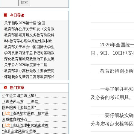
今日导读
·
关于领取2026第十届“全国...
·
教育部办公厅关于印发《义务教...
·
教育部部署开展义务教育阶段科...
·
8本教育学心理学原创性教材出...
2026年全国统一
·
教育部关于举办中国国际大学生...
同，9日、10日也
·
学习贯彻习近平总书记对基础教...
·
深化教育领域腐败整治工作交流...
·
关于公布2026年度第十二届...
教育部特别提醒
·
教育部举办高校党政主要负责同...
·
怀进鹏会见新西兰高等教育部长...
热门文章
一要了解并熟知《
小学语文四年级《猫》
及必备的考试用具。
《古诗词三首——渔歌
国务院关于表彰全国“
[
论文
]
浅谈地方课程、校本课
二要仔细核实确认
素质教育的特点
分考虑考点安检等因
[
论文
]
班级管理中实施素质教
“注册企业风险管理师