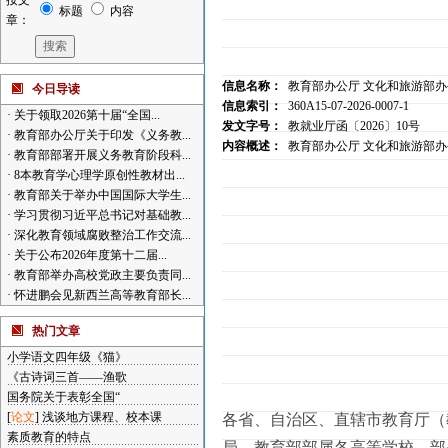
按文
标题
内容
章：
信息名称：
教育部办公厅 文化和旅游部办
今日导读
信息索引：
360A15-07-2026-0007-1
·
关于领取2026第十届“全国...
发文字号：
教就业厅函〔2026〕10号
·
教育部办公厅关于印发《义务教...
内容概述：
教育部办公厅 文化和旅游部办
·
教育部部署开展义务教育阶段科...
·
8本教育学心理学原创性教材出...
·
教育部关于举办中国国际大学生...
·
学习贯彻习近平总书记对基础教...
·
深化教育领域腐败整治工作交流...
·
关于公布2026年度第十二届...
·
教育部举办高校党政主要负责同...
·
怀进鹏会见新西兰高等教育部长...
热门文章
小学语文四年级《猫》
《古诗词三首——渔歌
国务院关于表彰全国“
[
论文
]
浅谈地方课程、校本课
各省、自治区、直辖市教育厅（
素质教育的特点
局，教育部部属各高等学校、部