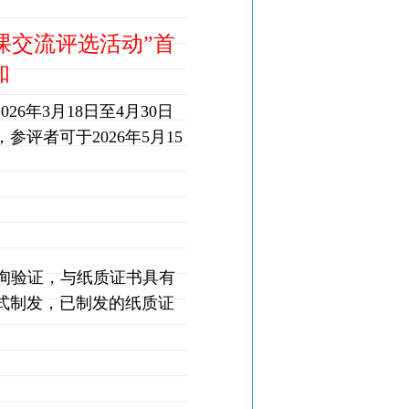
课交流评选活动
”
首
知
2026
年
3
月
18
日至
4
月
30
日
，参评者可于
2026
年
5
月
15
询验证，与纸质证书具有
式制发，已制发的纸质证