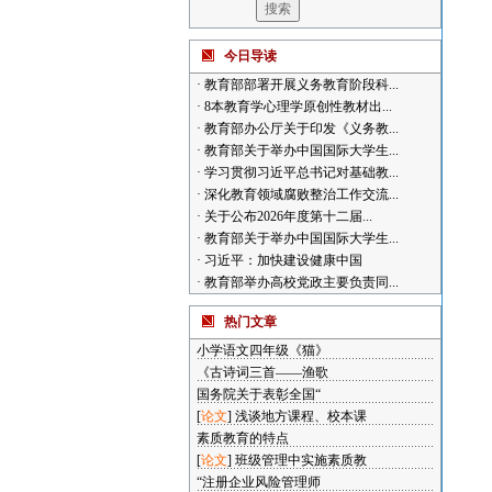
今日导读
·
教育部部署开展义务教育阶段科...
·
8本教育学心理学原创性教材出...
·
教育部办公厅关于印发《义务教...
·
教育部关于举办中国国际大学生...
·
学习贯彻习近平总书记对基础教...
·
深化教育领域腐败整治工作交流...
·
关于公布2026年度第十二届...
·
教育部关于举办中国国际大学生...
·
习近平：加快建设健康中国
·
教育部举办高校党政主要负责同...
热门文章
小学语文四年级《猫》
《古诗词三首——渔歌
国务院关于表彰全国“
[
论文
]
浅谈地方课程、校本课
素质教育的特点
[
论文
]
班级管理中实施素质教
“注册企业风险管理师