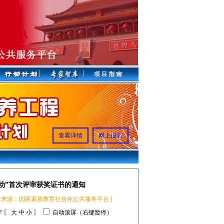
查看详情
网上报名
动”首次评审获奖证书的通知
：2816 来源：国家素质教育社会化公共服务平台 ]
 〖
大
中
小
〗
自动滚屏（右键暂停）