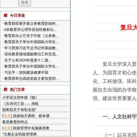
今日导读
·
教育部部署开展义务教育阶段科...
复旦
·
8本教育学心理学原创性教材出...
·
教育部办公厅关于印发《义务教...
·
教育部关于举办中国国际大学生...
·
学习贯彻习近平总书记对基础教...
·
深化教育领域腐败整治工作交流...
·
关于公布2026年度第十二届...
复旦大学深入贯彻
·
教育部关于举办中国国际大学生...
人、为国育才初心使
·
习近平：加快建设健康中国
·
教育部举办高校党政主要负责同...
尖、工科做强、医科
展自主自强的办学格
热门文章
小学语文四年级《猫》
强、建设世界重要人
《古诗词三首——渔歌
国务院关于表彰全国“
[
论文
]
浅谈地方课程、校本课
一、人文社科守
素质教育的特点
[
论文
]
班级管理中实施素质教
“注册企业风险管理师
（一）以马克思主