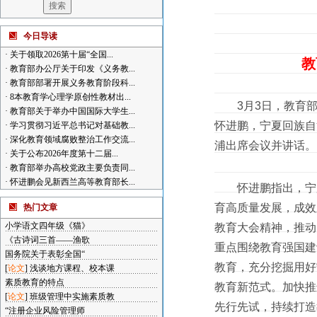
今日导读
·
关于领取2026第十届“全国...
教
·
教育部办公厅关于印发《义务教...
·
教育部部署开展义务教育阶段科...
·
8本教育学心理学原创性教材出...
3月3日，教育部
·
教育部关于举办中国国际大学生...
怀进鹏，宁夏回族自
·
学习贯彻习近平总书记对基础教...
·
深化教育领域腐败整治工作交流...
浦出席会议并讲话。
·
关于公布2026年度第十二届...
·
教育部举办高校党政主要负责同...
·
怀进鹏会见新西兰高等教育部长...
怀进鹏指出，宁夏
育高质量发展，成效
热门文章
小学语文四年级《猫》
教育大会精神，推动
《古诗词三首——渔歌
重点围绕教育强国建
国务院关于表彰全国“
教育，充分挖掘用好
[
论文
]
浅谈地方课程、校本课
素质教育的特点
教育新范式。加快推
[
论文
]
班级管理中实施素质教
先行先试，持续打造
“注册企业风险管理师